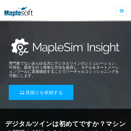
Togg
navi
専門家でないあらゆる方にデジタルツインのシミュレーション、
可視化、探求を行う簡単な方法を提供し、モデルをオートメーシ
ョンツールに直接接続することでバーチャルコミッショニングを
可能にします。
見積りを依頼する
デジタルツインは初めてですか？マシン