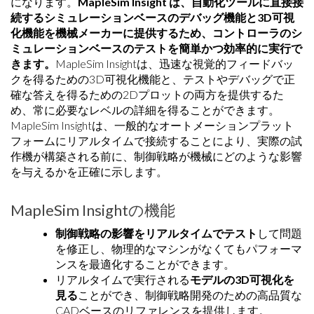
になります。
MapleSim Insight
は、自動化ツールに直接接
続するシミュレーションベースのデバッグ機能と
3D
可視
化機能を機械メーカーに提供するため、コントローラのシ
ミュレーションベースのテストを簡単かつ効率的に実行で
きます。
MapleSim Insightは、迅速な視覚的フィードバッ
クを得るための3D可視化機能と、テストやデバッグで正
確な答えを得るための2Dプロットの両方を提供するた
め、常に必要なレベルの詳細を得ることができます。
MapleSim Insightは、一般的なオートメーションプラット
フォームにリアルタイムで接続することにより、実際の試
作機が構築される前に、制御戦略が機械にどのような影響
を与えるかを正確に示します。
MapleSim Insightの機能
制御戦略の影響をリアルタイムでテスト
して問題
を修正し、物理的なマシンがなくてもパフォーマ
ンスを最適化することができます。
リアルタイムで実行される
モデルの3D可視化を
見る
ことができ、制御戦略開発のための高品質な
CADベースのリファレンスを提供します。