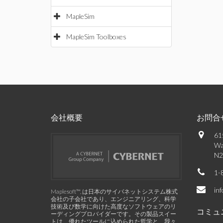
MapleSim
MapleSim Toolboxes
会社概要
お問合
61
Wa
N2
1-
in
Maplesoft™, は日本のサイバネットシステム株式
会社の子会社であり、エンジニアリング、科学
技術及び数学に向けた高度なソフトウェアのリ
コミュ
ーディングプロバイダーです。その製品スイー
トは、優れたツールに込められた哲学と、我々