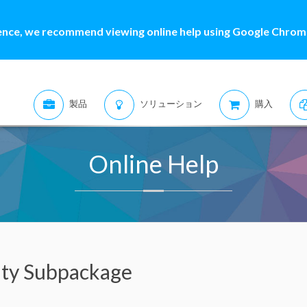
ence, we recommend viewing online help using Google Chrome
製品
ソリューション
購入
Online Help
lity Subpackage