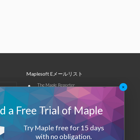
Maplesoft Eメールリスト
•
The Maple Reporter
×
•
その他のEメール
 a Free Trial of Maple
Maplesoft メンバーシップ
サインアップ
Try Maple free for 15 days
with no obligation.
ログアウト