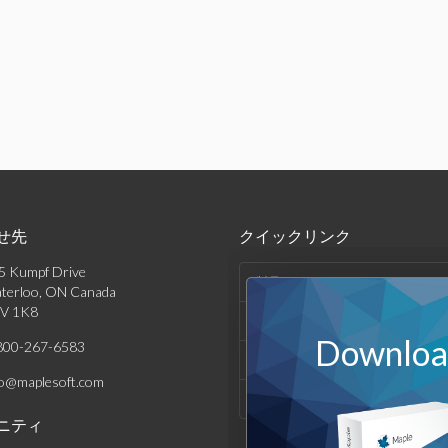
せ先
クイックリンク
5 Kumpf Drive
製品
terloo, ON Canada
V 1K8
ソリューション
Download
800-267-6583
サポート & リソース
fo@maplesoft.com
会社情報
ニティ