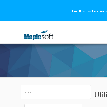
For the best experi
All Products
Maple
MapleSim
Uti