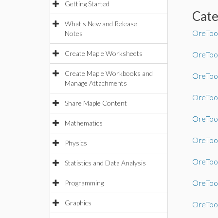
Getting Started
Cat
What's New and Release
OreTool
Notes
Create Maple Worksheets
OreTool
Create Maple Workbooks and
OreTool
Manage Attachments
OreTool
Share Maple Content
OreTool
Mathematics
OreTool
Physics
OreTool
Statistics and Data Analysis
OreTool
Programming
Graphics
OreTool