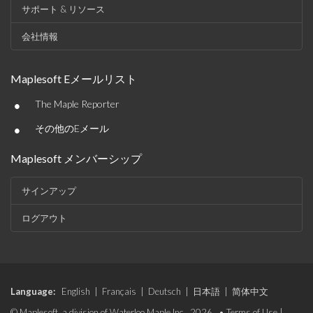
サポート & リソース
会社情報
Maplesoft Eメールリスト
•
The Maple Reporter
•
その他のEメール
Maplesoft メンバーシップ
サインアップ
ログアウト
Language:
English
|
Français
|
Deutsch
|
日本語
|
简体中文
© Maplesoft, a division of Waterloo Maple Inc., 2026. •
Terms of Use
|