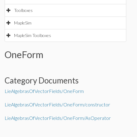
Toolboxes
MapleSim
MapleSim Toolboxes
OneForm
Category Documents
LieAlgebrasOfVectorFields/OneForm
LieAlgebrasOfVectorFields/OneForm/constructor
LieAlgebrasOfVectorFields/OneForm/AsOperator