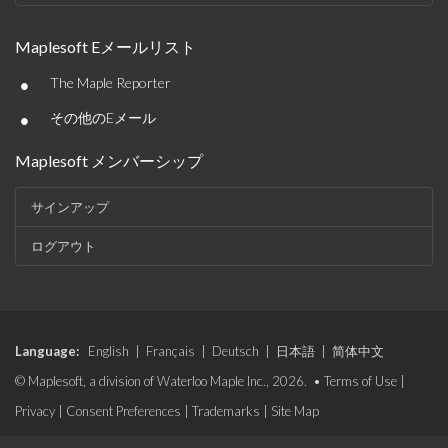
Maplesoft Eメールリスト
•
The Maple Reporter
•
その他のEメール
Maplesoft メンバーシップ
サインアップ
ログアウト
Language:
English
|
Français
|
Deutsch
|
日本語
|
简体中文
© Maplesoft, a division of Waterloo Maple Inc., 2026. •
Terms of Use
|
Privacy
|
Consent Preferences
|
Trademarks
|
Site Map