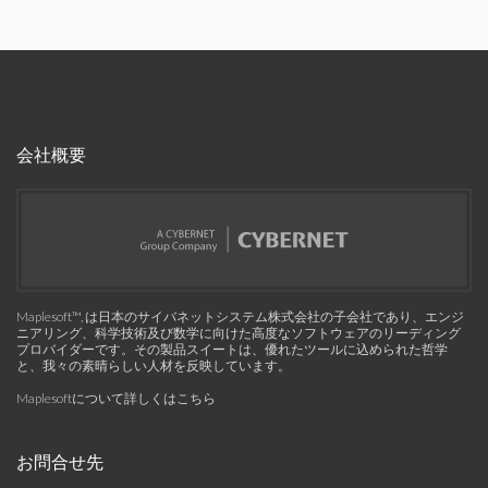
会社概要
Maplesoft™, は日本のサイバネットシステム株式会社の子会社であり、エンジ
ニアリング、科学技術及び数学に向けた高度なソフトウェアのリーディング
プロバイダーです。その製品スイートは、優れたツールに込められた哲学
と、我々の素晴らしい人材を反映しています。
Maplesoftについて詳しくはこちら
お問合せ先