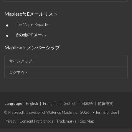
Maplesoft Eメールリスト
•
The Maple Reporter
•
その他のEメール
Maplesoft メンバーシップ
サインアップ
ログアウト
Language:
English
|
Français
|
Deutsch
|
日本語
|
简体中文
© Maplesoft, a division of Waterloo Maple Inc., 2026. •
Terms of Use
|
Privacy
|
Consent Preferences
|
Trademarks
|
Site Map