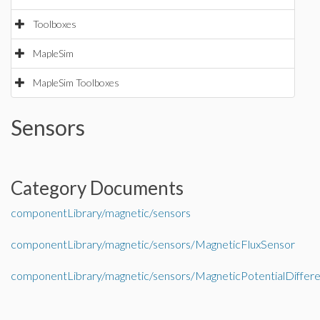
Toolboxes
MapleSim
MapleSim Toolboxes
Sensors
Category Documents
componentLibrary/magnetic/sensors
componentLibrary/magnetic/sensors/MagneticFluxSensor
componentLibrary/magnetic/sensors/MagneticPotentialDiffer