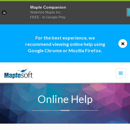
Maple Companion
Waterloo Maple Inc.
FREE - In Google Play
For the best experience, we
recommend viewing online help using
Google Chrome or Mozilla Firefox.
Togg
navi
Online Help