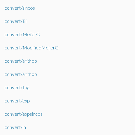
convert/sincos
convert/Ei
convert/MeijerG
convert/ModifiedMeijerG
convert/arithop
convert/arithop
convert/trig
convert/exp
convert/expsincos
convert/ln