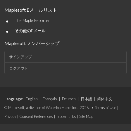
Maplesoft Eメールリスト
•
The Maple Reporter
•
その他のEメール
Maplesoft メンバーシップ
サインアップ
ログアウト
Language:
English
|
Français
|
Deutsch
|
日本語
|
简体中文
© Maplesoft, a division of Waterloo Maple Inc., 2026. •
Terms of Use
|
Privacy
|
Consent Preferences
|
Trademarks
|
Site Map