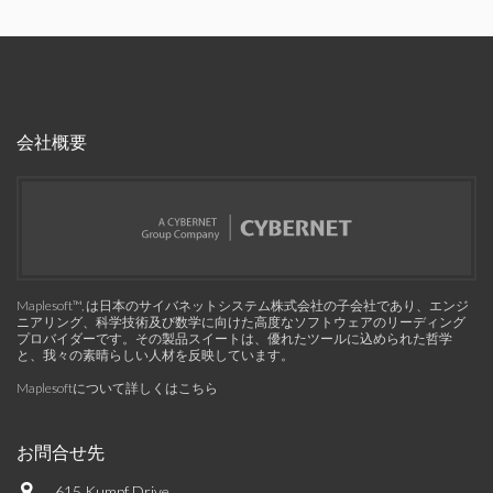
会社概要
Maplesoft™, は日本のサイバネットシステム株式会社の子会社であり、エンジ
ニアリング、科学技術及び数学に向けた高度なソフトウェアのリーディング
プロバイダーです。その製品スイートは、優れたツールに込められた哲学
と、我々の素晴らしい人材を反映しています。
Maplesoftについて詳しくはこちら
お問合せ先
615 Kumpf Drive