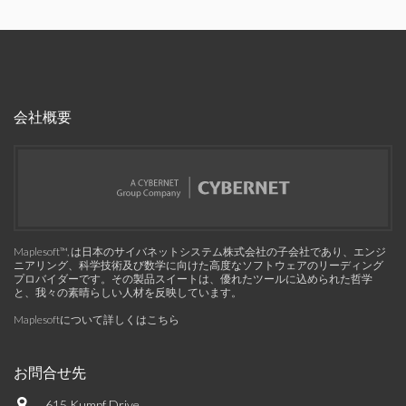
会社概要
Maplesoft™, は日本のサイバネットシステム株式会社の子会社であり、エンジ
ニアリング、科学技術及び数学に向けた高度なソフトウェアのリーディング
プロバイダーです。その製品スイートは、優れたツールに込められた哲学
と、我々の素晴らしい人材を反映しています。
Maplesoftについて詳しくはこちら
お問合せ先
615 Kumpf Drive