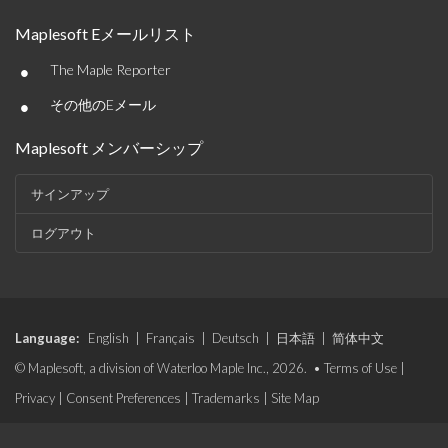
Maplesoft Eメールリスト
•
The Maple Reporter
•
その他のEメール
Maplesoft メンバーシップ
サインアップ
ログアウト
Language:
English
|
Français
|
Deutsch
|
日本語
|
简体中文
© Maplesoft, a division of Waterloo Maple Inc., 2026. •
Terms of Use
|
Privacy
|
Consent Preferences
|
Trademarks
|
Site Map