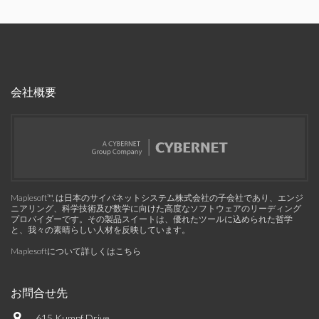
会社概要
Maplesoft™, は日本のサイバネットシステム株式会社の子会社であり、エンジ
ニアリング、科学技術及び数学に向けた高度なソフトウェアのリーディング
プロバイダーです。その製品スイートは、優れたツールに込められた哲学
と、我々の素晴らしい人材を反映しています。
Maplesoftについて詳しくはこちら
お問合せ先
615 Kumpf Drive