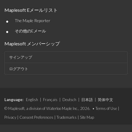
Maplesoft Eメールリスト
•
The Maple Reporter
•
その他のEメール
Maplesoft メンバーシップ
サインアップ
ログアウト
Language:
English
|
Français
|
Deutsch
|
日本語
|
简体中文
© Maplesoft, a division of Waterloo Maple Inc., 2026. •
Terms of Use
|
Privacy
|
Consent Preferences
|
Trademarks
|
Site Map