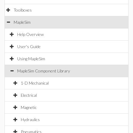
Toolboxes
MapleSim
Help Overview
User's Guide
Using MapleSim
MapleSim Component Library
1-D Mechanical
Electrical
Magnetic
Hydraulics
Pneumatics