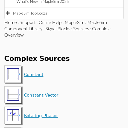
What's New in MapleSim 2025
MapleSim Toolboxes
Home
:
Support
:
Online Help
:
MapleSim
:
MapleSim
Component Library
:
Signal Blocks
:
Sources
:
Complex
:
Overview
Complex Sources
Constant
Constant Vector
Rotating Phasor