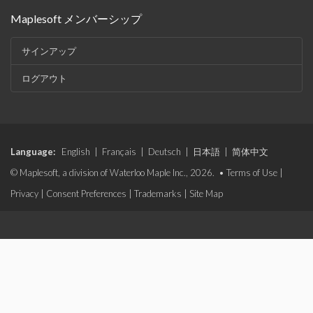
Maplesoft メンバーシップ
サインアップ
ログアウト
Language:
English
|
Français
|
Deutsch
|
日本語
|
简体中文
© Maplesoft, a division of Waterloo Maple Inc., 2026. •
Terms of Use
|
Privacy
|
Consent Preferences
|
Trademarks
|
Site Map