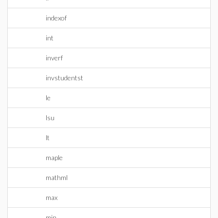
indexof
int
inverf
invstudentst
le
lsu
lt
maple
mathml
max
min