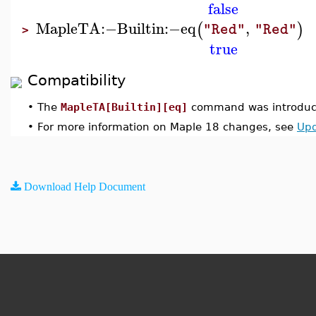
false
MapleTA
:−
Builtin
:−
eq
,
(
)
"Red"
"Red"
>
true
Compatibility
•
The
MapleTA[Builtin][eq]
command was introduce
•
For more information on Maple 18 changes, see
Upd
Download Help Document