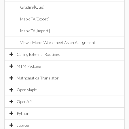
Grading[Quiz]
MapleTA[Export]
MapleTA[Import]
View a Maple Worksheet As an Assignment
Calling External Routines
MTM Package
Mathematica Translator
OpenMaple
OpenAPI
Python
Jupyter