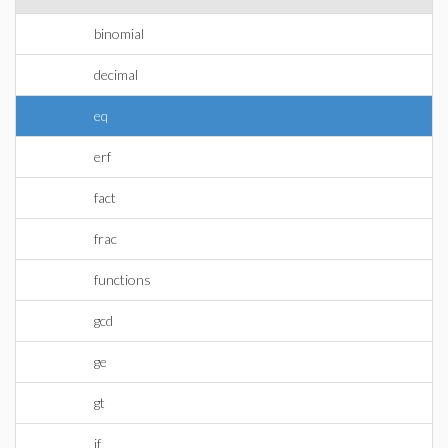
binomial
decimal
eq
erf
fact
frac
functions
gcd
ge
gt
if