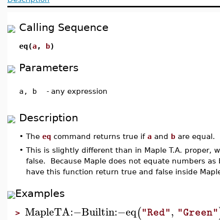
Calling Sequence
eq(
a
,
b
)
Parameters
a, b
-
any expression
Description
•
The
eq
command returns true if
a
and
b
are equal. 
•
This is slightly different than in Maple T.A. proper
false. Because Maple does not equate numbers as bo
have this function return true and false inside Mapl
Examples
MapleTA
:−
Builtin
:−
eq
,
(
"Red"
"Green"
>