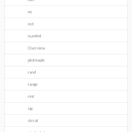
ne
not
numfmt
Overview
plotmaple
rand
range
rint
sig
strcat