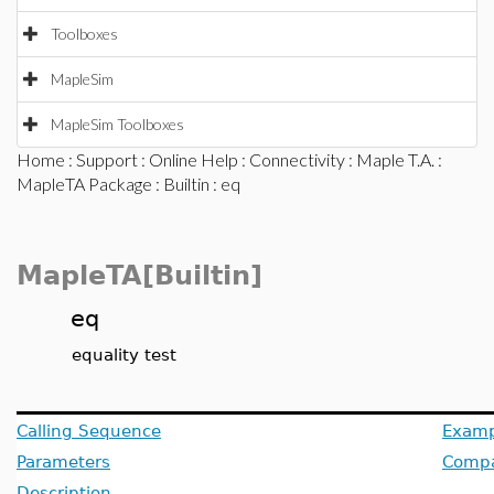
Toolboxes
MapleSim
MapleSim Toolboxes
Home
:
Support
:
Online Help
:
Connectivity
:
Maple T.A.
:
MapleTA Package
:
Builtin
: eq
MapleTA[Builtin]
eq
equality test
Calling Sequence
Examp
Parameters
Compat
Description