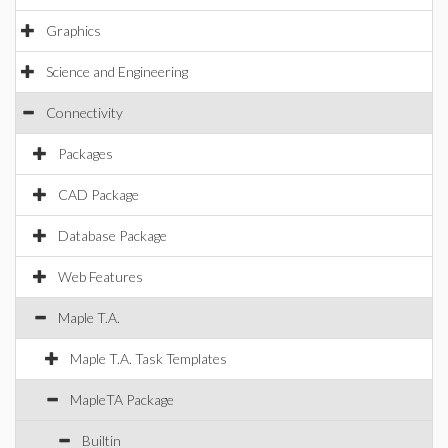
Graphics
Science and Engineering
Connectivity
Packages
CAD Package
Database Package
Web Features
Maple T.A.
Maple T.A. Task Templates
MapleTA Package
Builtin