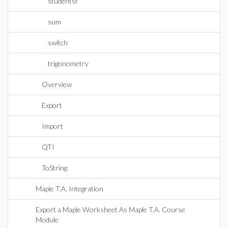
studentst
sum
switch
trigonometry
Overview
Export
Import
QTI
ToString
Maple T.A. Integration
Export a Maple Worksheet As Maple T.A. Course
Module