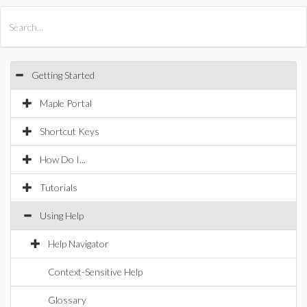
All Products
Maple
MapleSim
Getting Started
Maple Portal
Shortcut Keys
How Do I...
Tutorials
Using Help
Help Navigator
Context-Sensitive Help
Glossary