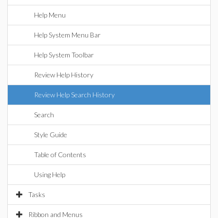
Help Menu
Help System Menu Bar
Help System Toolbar
Review Help History
Review Help Search History
Search
Style Guide
Table of Contents
Using Help
Tasks
Ribbon and Menus