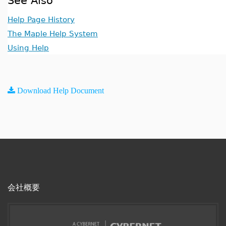
See Also
Help Page History
The Maple Help System
Using Help
Download Help Document
会社概要