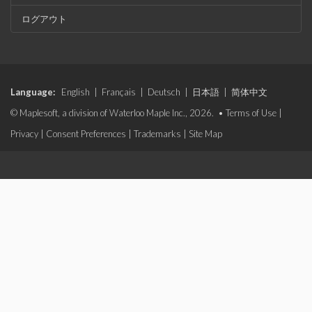
ログアウト
Language:
English
|
Français
|
Deutsch
|
日本語
|
简体中文
© Maplesoft, a division of Waterloo Maple Inc., 2026. •
Terms of Use
|
Privacy
|
Consent Preferences
|
Trademarks
|
Site Map