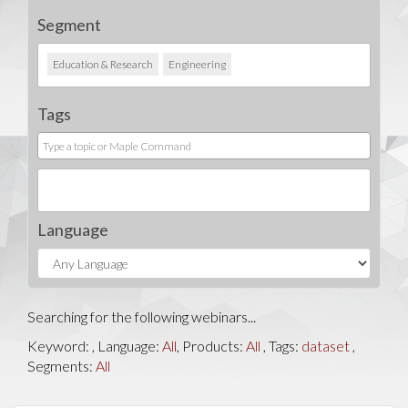
Segment
Education & Research
Engineering
Tags
Language
Searching for the following webinars...
Keyword:
, Language:
All
, Products:
All
, Tags:
dataset
,
Segments:
All