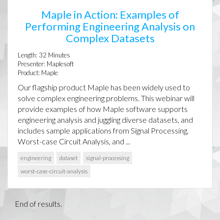
Maple in Action: Examples of
Performing Engineering Analysis on
Complex Datasets
Length:
32
Minutes
Presenter:
Maplesoft
Product:
Maple
Our flagship product Maple has been widely used to
solve complex engineering problems. This webinar will
provide examples of how Maple software supports
engineering analysis and juggling diverse datasets, and
includes sample applications from Signal Processing,
Worst-case Circuit Analysis, and ...
engineering
dataset
signal-processing
worst-case-circuit-analysis
End of results.