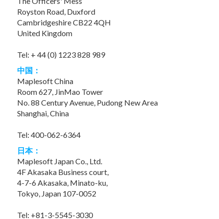
The Officers' Mess
Royston Road, Duxford
Cambridgeshire CB22 4QH
United Kingdom
Tel: + 44 (0) 1223 828 989
中国：
Maplesoft China
Room 627, JinMao Tower
No. 88 Century Avenue, Pudong New Area
Shanghai, China
Tel: 400-062-6364
日本：
Maplesoft Japan Co., Ltd.
4F Akasaka Business court,
4-7-6 Akasaka, Minato-ku,
Tokyo, Japan 107-0052
Tel: +81-3-5545-3030