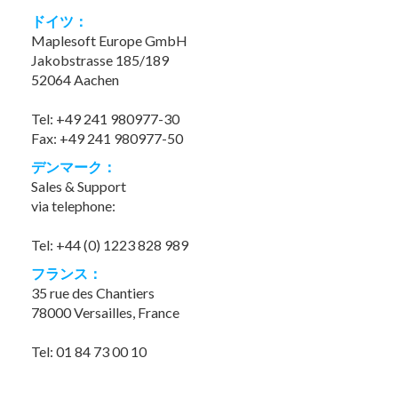
ドイツ：
Maplesoft Europe GmbH
Jakobstrasse 185/189
52064 Aachen
Tel: +49 241 980977-30
Fax: +49 241 980977-50
デンマーク：
Sales & Support
via telephone:
Tel: +44 (0) 1223 828 989
フランス：
35 rue des Chantiers
78000 Versailles, France
Tel: 01 84 73 00 10