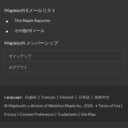
Maplesoft Eメールリスト
•
The Maple Reporter
•
その他のEメール
Maplesoft メンバーシップ
サインアップ
ログアウト
Language:
English
|
Français
|
Deutsch
|
日本語
|
简体中文
© Maplesoft, a division of Waterloo Maple Inc., 2026. •
Terms of Use
|
Privacy
|
Consent Preferences
|
Trademarks
|
Site Map