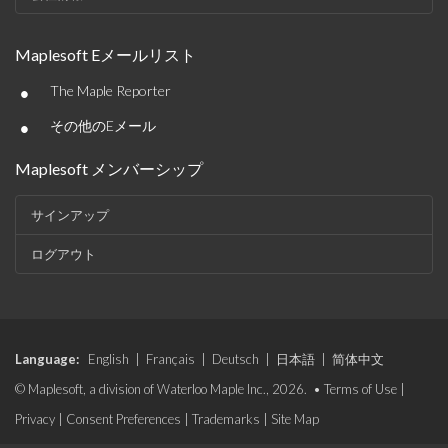
Maplesoft Eメールリスト
•
The Maple Reporter
•
その他のEメール
Maplesoft メンバーシップ
サインアップ
ログアウト
Language:
English
|
Français
|
Deutsch
|
日本語
|
简体中文
© Maplesoft, a division of Waterloo Maple Inc., 2026. •
Terms of Use
|
Privacy
|
Consent Preferences
|
Trademarks
|
Site Map