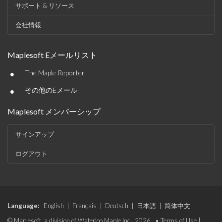
サポート & リソース
会社情報
Maplesoft Eメールリスト
•
The Maple Reporter
•
その他のEメール
Maplesoft メンバーシップ
サインアップ
ログアウト
Language:
English
|
Français
|
Deutsch
|
日本語
|
简体中文
© Maplesoft, a division of Waterloo Maple Inc., 2026. •
Terms of Use
|