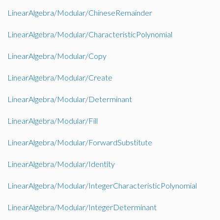
LinearAlgebra/Modular/ChineseRemainder
LinearAlgebra/Modular/CharacteristicPolynomial
LinearAlgebra/Modular/Copy
LinearAlgebra/Modular/Create
LinearAlgebra/Modular/Determinant
LinearAlgebra/Modular/Fill
LinearAlgebra/Modular/ForwardSubstitute
LinearAlgebra/Modular/Identity
LinearAlgebra/Modular/IntegerCharacteristicPolynomial
LinearAlgebra/Modular/IntegerDeterminant