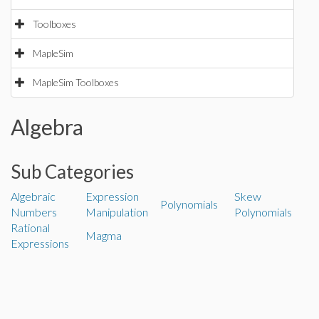
Toolboxes
MapleSim
MapleSim Toolboxes
Algebra
Sub Categories
Algebraic
Expression
Skew
Polynomials
Numbers
Manipulation
Polynomials
Rational
Magma
Expressions