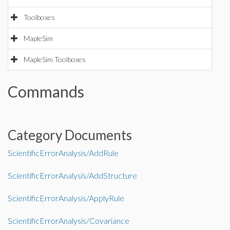
Toolboxes
MapleSim
MapleSim Toolboxes
Commands
Category Documents
ScientificErrorAnalysis/AddRule
ScientificErrorAnalysis/AddStructure
ScientificErrorAnalysis/ApplyRule
ScientificErrorAnalysis/Covariance