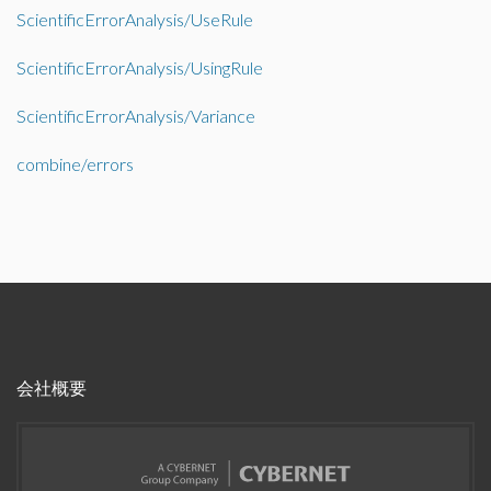
ScientificErrorAnalysis/UseRule
ScientificErrorAnalysis/UsingRule
ScientificErrorAnalysis/Variance
combine/errors
会社概要