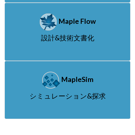
Maple Flow
設計&技術文書化
MapleSim
シミュレーション&探求