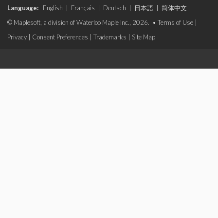
Language:
English
|
Français
|
Deutsch
|
日本語
|
简体中文
© Maplesoft, a division of Waterloo Maple Inc., 2026. •
Terms of Use
|
Privacy
|
Consent Preferences
|
Trademarks
|
Site Map